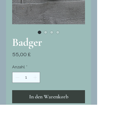
Badger
Preis
55,00 £
Anzahl
*
In den Warenkorb
Sofortkauf